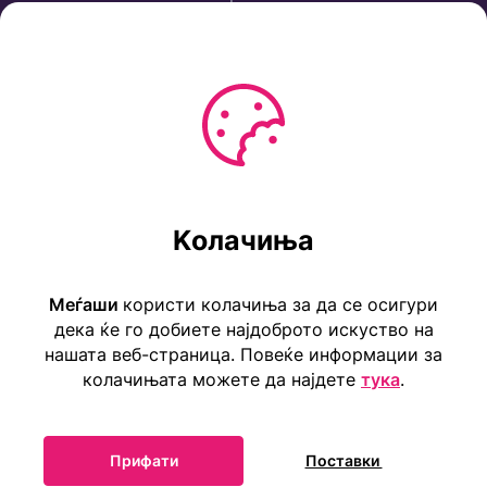
Политика за приватност
Услови за користење
Ул. Коста Новаковиќ 22а, Скопје
Kолачиња
Тел: ++389 2 2465 316
E-mail: info@childrensembassy.org.mk
Меѓаши
користи колачиња за да се осигури
дека ќе го добиете најдоброто искуство на
нашата веб-страница. Повеќе информации за
колачињата можете да најдете
тука
.
Прифати
Поставки
Прва детска амбасада во светот Меѓаши 2025 ©