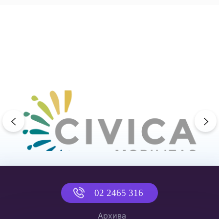
previous
ne
02 2465 316
Архива