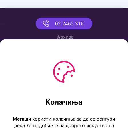
02 2465 316
Архива
Политика за приватност
Услови за користење
Ул. Коста Новаковиќ 22а, Скопје
Kолачиња
Тел: ++389 2 2465 316
E-mail: info@childrensembassy.org.mk
Меѓаши
користи колачиња за да се осигури
дека ќе го добиете најдоброто искуство на