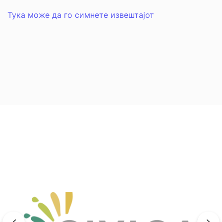
Тука може да го симнете извештајот
previous
ne