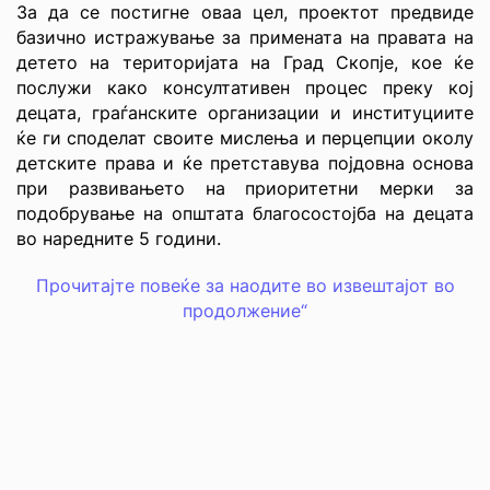
За да се постигне оваа цел, проектот предвиде
базично истражување за примената на правата на
детето на територијата на Град Скопје, кое ќе
послужи како консултативен процес преку кој
децата, граѓанските организации и институциите
ќе ги споделат своите мислења и перцепции околу
детските права и ќе претставува појдовна основа
при развивањето на приоритетни мерки за
подобрување на општата благосостојба на децата
во наредните 5 години.
Прочитајте повеќе за наодите во извештајот во
продолжение“