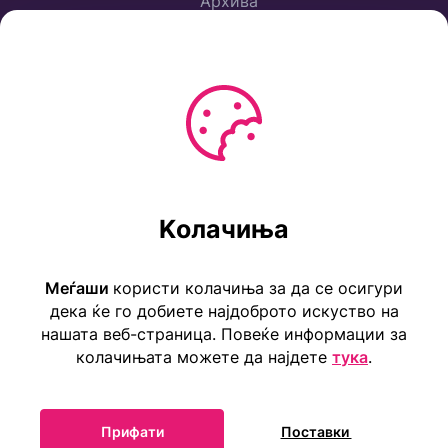
Архива
Политика за приватност
Услови за користење
Ул. Коста Новаковиќ 22а, Скопје
Kолачиња
Тел: ++389 2 2465 316
E-mail: info@childrensembassy.org.mk
Меѓаши
користи колачиња за да се осигури
дека ќе го добиете најдоброто искуство на
нашата веб-страница. Повеќе информации за
колачињата можете да најдете
тука
.
Прифати
Поставки