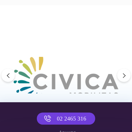
previous
ne
02 2465 316