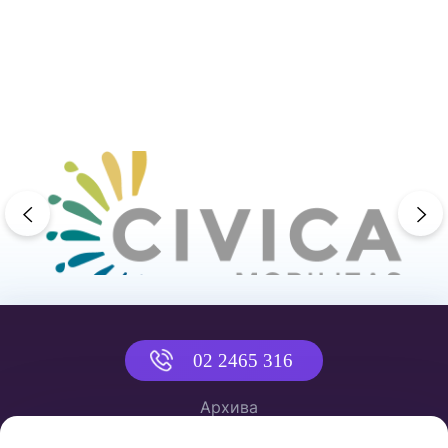
previous
ne
02 2465 316
Архива
Политика за приватност