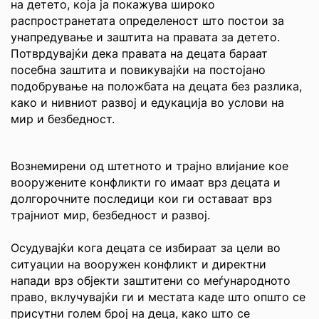
на детето, која ја покажува широко
распространетата определеност што постои за
унапредување и заштита на правата за детето.
Потврдувајќи дека правата на децата бараат
посебна заштита и повикувајќи на постојано
подобрување на положбата на децата без разлика,
како и нивниот развој и едукација во услови на
мир и безбедност.
Вознемирени од штетното и трајно влијание кое
вооружените конфликти го имаат врз децата и
долгорочните последици кои ги оставаат врз
трајниот мир, безбедност и развој.
Осудувајќи кога децата се избираат за цели во
ситуации на вооружен конфликт и директни
напади врз објекти заштитени со меѓународното
право, вклучувајќи ги и местата каде што општо се
присутни голем број на деца, како што се