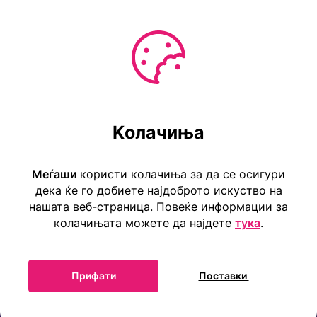
Услови за користење
Ул. Коста Новаковиќ 22а, Скопје
Kолачиња
Тел: ++389 2 2465 316
E-mail: info@childrensembassy.org.mk
Меѓаши
користи колачиња за да се осигури
дека ќе го добиете најдоброто искуство на
нашата веб-страница. Повеќе информации за
колачињата можете да најдете
тука
.
Прифати
Поставки
Прва детска амбасада во светот Меѓаши 2025 ©
Сите права се задржани