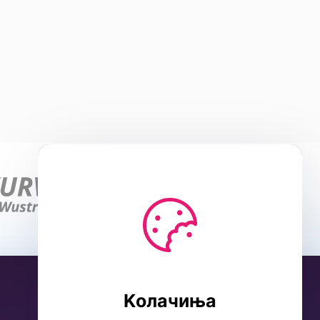
Kолачиња