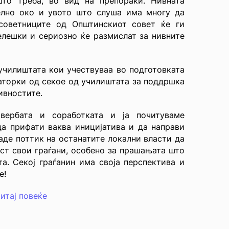
што треба, во вид на препораки. Нивната
елно око и увото што слуша има многу да
советниците од Општинскиот совет ќе ги
елешки и сериозно ќе размислат за нивните
училиштата кои учествуваа во подготовката
аторки од секое од училиштата за поддршка
ивностите.
вербата и соработката и ја почитуваме
а прифати ваква иницијатива и да направи
де поттик на останатите локални власти да
аст свои граѓани, особено за прашањата што
та. Секој граѓанин има своја перспектива и
е!
итај повеќе