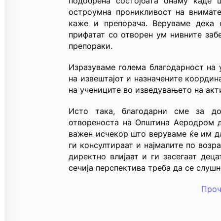
подобрена состојбата онаму каде 
остроумна проникливост на внимат
каже и препорача. Веруваме дека 
прифатат со отворен ум нивните заб
препораки.
Изразуваме голема благодарност на 
на извештајот и назначените координ
на учениците во изведувањето на акт
Исто така, благодарни сме за до
отвореноста на Општина Аеродром д
важен исчекор што веруваме ќе им да
ги консултираат и најмалите по возр
директно влијаат и ги засегаат деца
сечија перспектива треба да се слушн
Проч