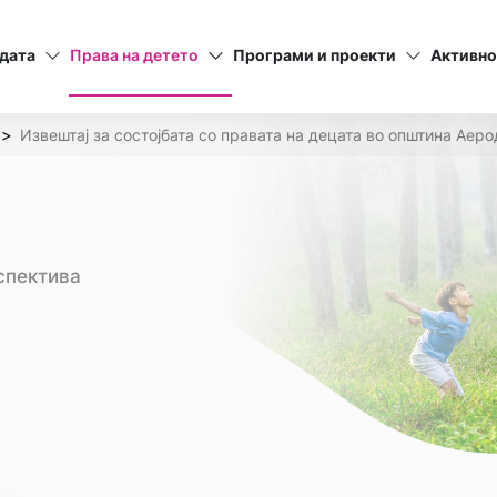
дата
Права на детето
Програми и проекти
Активно
Извештај за состојбата со правата на децата во општина Аер
спектива