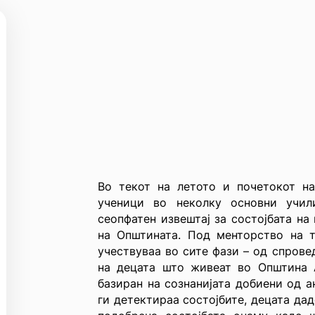
Во текот на летото и почетокот на
ученици во неколку основни учил
сеопфатен извештај за состојбата на
на Општината. Под менторство на 
учествуваа во сите фази – од спров
на децата што живеат во Општина А
базиран на сознанијата добиени од а
ги детектираа состојбите, децата да