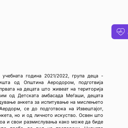
 учебната година 2021/2022, група деца -
ишта од Општина Аеродором, подготвија
 првата на децата што живеат на територија
тим од Детската амбасада Меѓаши, децата
едување анкета за испитување на мислењето
ердорм, се до подготвока на Извештајот,
нкета, но и од личното искуство. Освен што
доа и свои размислувања како може да биде