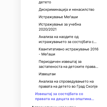
детето
Дискриминација и ненасилство
Истражување Меѓаши
Истражување за учебна
2020/2021
Анализа на наодите од
истражувањето за состојбата со
правата на децата во Македонија
Квантитативно истражување 2016
- Меѓаши
Периодичен извештај за
застапеноста на детските права
во работата на Собранието на РС
Извештаи
Македонија
Анализа на спроведувањето на
правата на детето во Град Скопје
Извештај за состојбата со
правата на децата во општина
Аеродром – од перспектива на