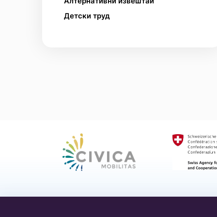
Алтернативни извештаи
децата
Детски труд