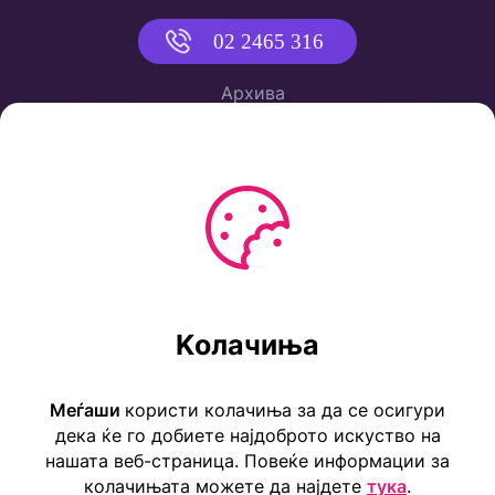
02 2465 316
Архива
Политика за приватност
Услови за користење
Ул. Коста Новаковиќ 22а, Скопје
Kолачиња
Тел: ++389 2 2465 316
E-mail: info@childrensembassy.org.mk
Меѓаши
користи колачиња за да се осигури
дека ќе го добиете најдоброто искуство на
нашата веб-страница. Повеќе информации за
колачињата можете да најдете
тука
.