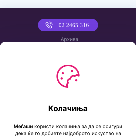
02 2465 316
Архива
Политика за приватност
Услови за користење
Ул. Коста Новаковиќ 22а, Скопје
Kолачиња
Тел: ++389 2 2465 316
E-mail: info@childrensembassy.org.mk
Меѓаши
користи колачиња за да се осигури
дека ќе го добиете најдоброто искуство на