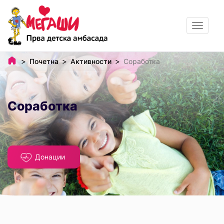
Toggle
navigat
Почетна
Активности
Соработка
Соработка
Донации