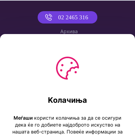
02 2465 316
Архива
Политика за приватност
Услови за користење
Ул. Коста Новаковиќ 22а, Скопје
Kолачиња
Тел: ++389 2 2465 316
E-mail: info@childrensembassy.org.mk
Меѓаши
користи колачиња за да се осигури
дека ќе го добиете најдоброто искуство на
нашата веб-страница. Повеќе информации за