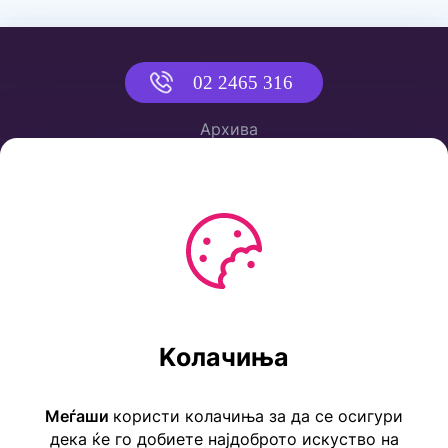
02 2465 316
Архива
Политика за приватност
Услови за користење
Ул. Коста Новаковиќ 22а, Скопје
Kолачиња
Тел: ++389 2 2465 316
E-mail: info@childrensembassy.org.mk
Меѓаши
користи колачиња за да се осигури
дека ќе го добиете најдоброто искуство на