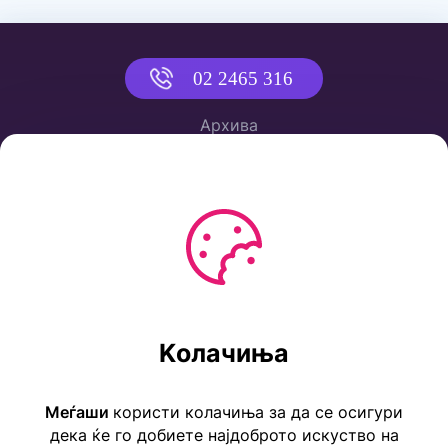
02 2465 316
Архива
Политика за приватност
Услови за користење
Ул. Коста Новаковиќ 22а, Скопје
Kолачиња
Тел: ++389 2 2465 316
E-mail: info@childrensembassy.org.mk
Меѓаши
користи колачиња за да се осигури
дека ќе го добиете најдоброто искуство на