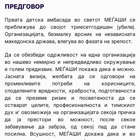
ПРЕДГОВОР
Првата детска амбасада во светот МЕЃАШИ се
приближува до својот триесетгодишен јубилеј.
Организацијата, безмалку врсник на независната
македонска држава, влегува во фазата на зрелост.
Да се обезбеди одржливост на една организација
во нашево немирно и непредвидливо окружување
е голем предизвик. МЕЃАШИ покажа дека е можно.
Јасната визија, желбата да се одговори на
променливите потреби на корисниците,
споделените вредности, храброста, подготвеноста
да се преземе ризик и посветеноста да се
остварат целите, професионалноста и тимскиот
дух и’ овозможија на организацијата секоја пречка
да ја престори во можност, после секое
забавување да забрза, од секој пад да стане
посилна. Всушност, МЕЃАШИ докажа дека и во