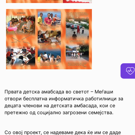
Првата детска амабсада во светот – Меѓаши
отвори бесплатна информатичка работилници за
децата членови на детската амбасада, кои се
претежно од социјално загрозени семејства.
Со овој проект, се надеваме дека ќе им се даде