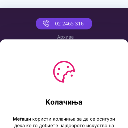
02 2465 316
Архива
Политика за приватност
Услови за користење
Ул. Коста Новаковиќ 22а, Скопје
Kолачиња
Тел: ++389 2 2465 316
E-mail: info@childrensembassy.org.mk
Меѓаши
користи колачиња за да се осигури
дека ќе го добиете најдоброто искуство на