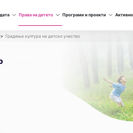
дата
Права на детето
Програми и проекти
Активно
Градење култура на детско учество
о