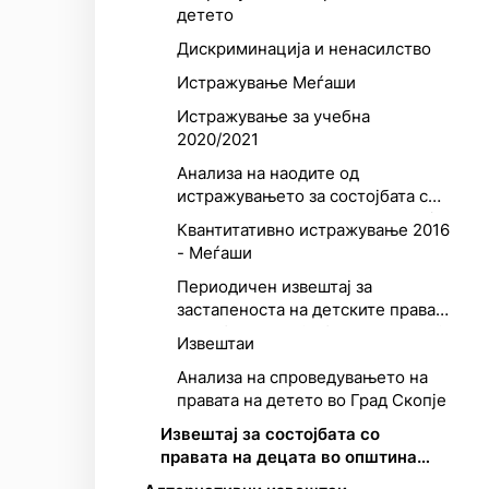
детето
Дискриминација и ненасилство
Истражување Меѓаши
Истражување за учебна
2020/2021
Анализа на наодите од
истражувањето за состојбата со
правата на децата во Македонија
Квантитативно истражување 2016
- Меѓаши
Периодичен извештај за
застапеноста на детските права
во работата на Собранието на РС
Извештаи
Македонија
Анализа на спроведувањето на
правата на детето во Град Скопје
Извештај за состојбата со
правата на децата во општина
Аеродром – од перспектива на