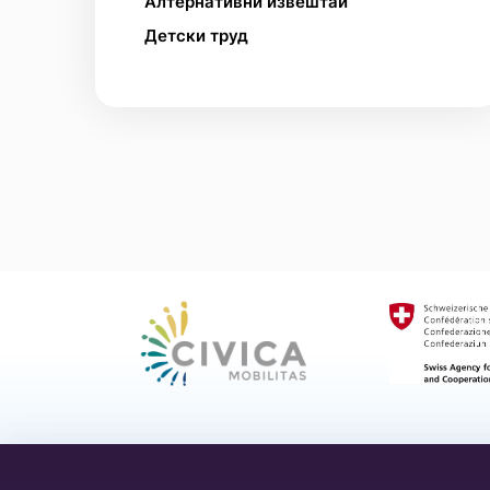
Алтернативни извештаи
децата
Детски труд