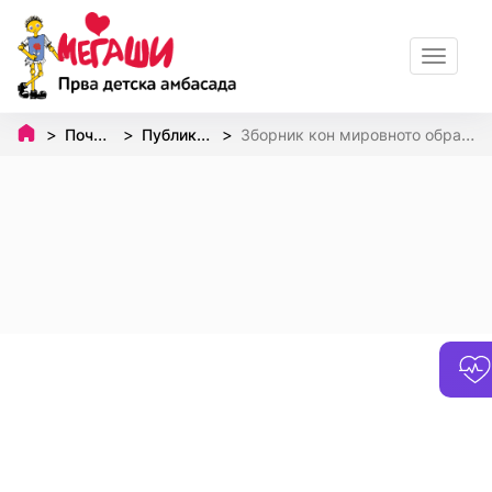
Toggle
navigat
Почетна
Публикации
Зборник кон мировното образование