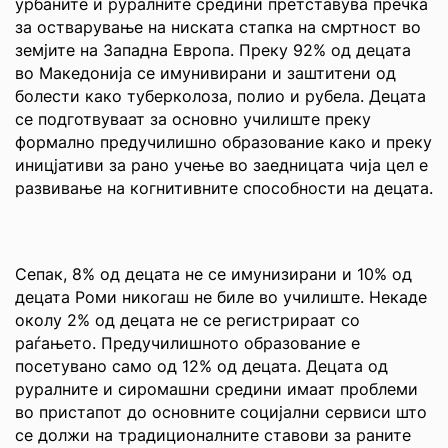
урбаните и руралните средини претставува пречка
за остварување на ниската стапка на смртност во
земјите на Западна Европа. Преку 92% од децата
во Македонија се имунивирани и заштитени од
болести како туберколоза, полио и рубела. Децата
се подготвуваат за основно училиште преку
формално предучилишно образование како и преку
иницјативи за рано учење во заедницата чија цел е
развивање на когнитивните способности на децата.
Сепак, 8% од децата не се имунизирани и 10% од
децата Роми никогаш не биле во училиште. Некаде
околу 2% од децата не се регистрираат со
раѓањето. Предучилишното образование е
посетувано само од 12% од децата. Децата од
руралните и сиромашни средини имаат проблеми
во пристапот до основните социјални сервиси што
се должи на традиционалните ставови за раните