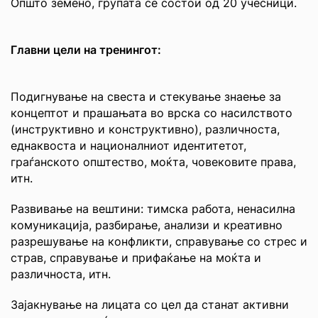
Општо земено, групата се состои од 20 учесници.
Главни цели на тренингот:
Подигнување на свеста и стекување знаење за
концептот и прашањата во врска со насилството
(инструктивно и конструктивно), различноста,
еднаквоста и националниот идентитетот,
граѓанското општество, моќта, човековите права,
итн.
Развивање на вештини: тимска работа, ненасилна
комуникација, разбирање, анализи и креативно
разрешување на конфликти, справување со стрес и
страв, справување и прифаќање на моќта и
различноста, итн.
Зајакнување на лицата со цел да станат активни