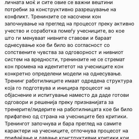
личната моќ и сите овие се важни вештини
потребни за конструктивно разрешување на
конфликт. Тренинзите се насочени кон
започнување на преглед на процесот преку активно
учество и соработка помеѓу учесниците, во кое
што ги менуваат нивните ставови и бараат
однесување кое би било во согласност со
сопствените чувства за одговорност и нивниот
систем на вредности, тренинзите не се стремат
кон промена на идентитетот на учесниците кон
конкретно определени модели на однесување.
Тренинг работилниците имаат одредена структура
која го подготвува и иницира процесот на
објаснение и испитување наместо да даде готови
одговори и решенија преку признанијата за
тренерите/лидерите на работилницата кое би било
прифатено од страна на учесниците без критики.
Тренингот започнува и бара преглед на самите
карактери на учесниците, отпочнува процесот на
прифаќање и давање конструктивни критики кои