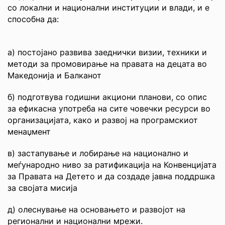
со локални и национални институции и влади, и е
способна да:
а) постојано развива заеднички визии, техники и
методи за промовирање на правата на децата во
Македонија и Балканот
б) подготвува годишни акциони планови, со опис
за ефикасна употреба на сите човечки ресурси во
организацијата, како и развој на програмскиот
менаџмент
в) застапување и лобирање на национално и
меѓународно ниво за ратификација на Конвенцијата
за Правата на Детето и да создаде јавна поддршка
за својата мисија
д) олеснување на основањето и развојот на
регионални и национални мрежи.