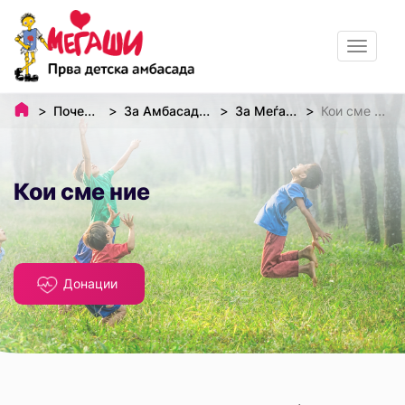
Toggle
navigat
Почетна
За Амбасадата
За Меѓаши
Кои сме ние
Кои сме ние
Донации