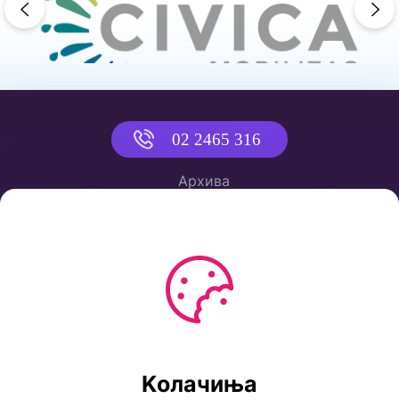
previous
ne
02 2465 316
Архива
Политика за приватност
Услови за користење
Ул. Коста Новаковиќ 22а, Скопје
Kолачиња
Тел: ++389 2 2465 316