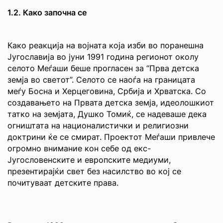
1.2. Како започна се
Како реакција на војната која изби во поранешна
Југославија во јуни 1991 година регионот околу
селото Меѓаши беше прогласен за “Прва детска
земја во светот”. Селото се наоѓа на границата
меѓу Босна и Херцеговина, Србија и Хрватска. Со
создавањето на Првата детска земја, идеолошкиот
татко на земјата, Душко Томиќ, се надеваше дека
огништата на националистички и религиозни
доктрини ќе се смират. Проектот Меѓаши привлече
огромно внимание кон себе од екс-
Југословенските и европските медиуми,
презентирајќи свет без насилство во кој се
почитуваат детските права.