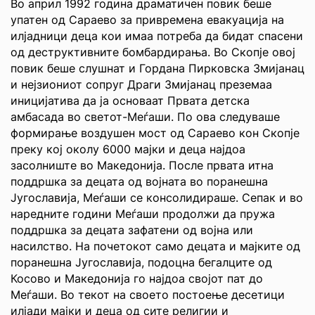
Во април 1992 година драматичен повик беше
упатен од Сараево за привремена евакуација на
илјадници деца кои имаа потреба да бидат спасени
од деструктивните бомбардирања. Во Скопје овој
повик беше слушнат и Гордана Пирковска Змијанац
и нејзиониот сопруг Драги Змијанац преземаа
иницијатива да ја основаат Првата детска
амбасада во светот-Меѓаши. По ова следуваше
формирање воздушен мост од Сараево кон Скопје
преку кој околу 6000 мајки и деца најдоа
засолниште во Македонија. После првата итна
поддршка за децата од војната во поранешна
Југославија, Меѓаши се консолидираше. Сепак и во
наредните години Меѓаши продолжи да пружа
поддршка за децата зафатени од војна или
насилство. На почетокот само децата и мајките од
поранешна Југославија, подоцна бегалците од
Косово и Македонија го најдоа својот пат до
Меѓаши. Во текот на своето постоење десетици
илјади мајки и деца од сите религии и