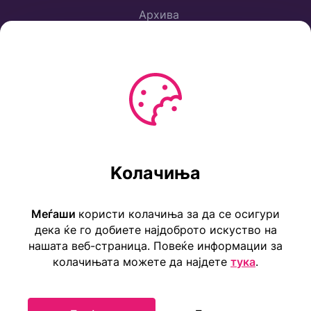
Архива
Политика за приватност
Услови за користење
Ул. Коста Новаковиќ 22а, Скопје
Kолачиња
Тел: ++389 2 2465 316
E-mail: info@childrensembassy.org.mk
Меѓаши
користи колачиња за да се осигури
дека ќе го добиете најдоброто искуство на
нашата веб-страница. Повеќе информации за
колачињата можете да најдете
тука
.