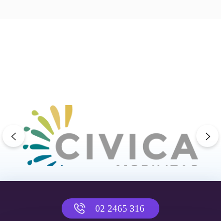
previous
ne
02 2465 316