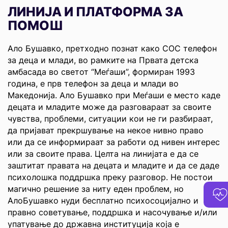
ЛИНИЈА И ПЛАТФОРМА ЗА
ПОМОШ
Ало Бушавко, претходно познат како СОС телефон
за деца и млади, во рамките на Првата детска
амбасада во светот “Меѓаши”, формиран 1993
година, е прв телефон за деца и млади во
Македонија. Ало Бушавко при Меѓаши е место каде
децата и младите може да разговараат за своите
чувства, проблеми, ситуации кои не ги разбираат,
да пријават прекршување на некое нивно право
или да се информираат за работи од нивен интерес
или за своите права. Целта на линијата е да се
заштитат правата на децата и младите и да се даде
психолошка поддршка преку разговор. Не постои
магично решение за ниту еден проблем, но
АлоБушавко нуди бесплатно психосоцијално и
правно советување, поддршка и насочување и/или
упатување до државна институција која е