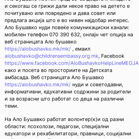
и секогаш се грижи дали некое право на детето е
почитувано или повредено и дава совет или
предлага акција што е во нивен најдобар интерес.
Ало Бушавко нуди повеќе комуникациски канали:
мобилен телефон 070 390 632, онлајн чет опција на
веб страницата Ало бушавко
https://alobushavko.mk/mk/
, емаил
alobushavko@childrensembassy.org.mk
, Facebook
https://www.facebook.com/AloBushavkoHelpLineMEGJA
како и посета во просториите на Детската
амбасада. Веб страницата Ало Бушавко
https://alobushavko.mk/mk/
нуди и советодавни,
информативни, едукативни содржини за родители
и за возрасни што работат со деца на различни
теми.
На Ало Бушавко работат волонтер(к)и од разни
области: псохолози, педагози, специјални
едукатори и рехабилитатори, правници, социјални