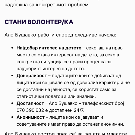
надлежна за конкретниот проблем.
СТАНИ ВОЛОНТЕР/КА
Ало Бушавко работи според следниве начела:
Најдобар интерес на детето
– секогаш на прво
место се става интересот на детето, за секоја
конкретна ситуација се прави проценка за
најдобриот интерес на детето.
Доверливост
– податоците кои се добиваат од
лицата кои се јавиле се од доверлив карактер и не
се достапни на јавноста, се користат само за
статистички податоци или анализи.
Достапност
– Ало Бушавко – телефонскиот број
070 390 632 е достапнен 24/7.
Анонимност
– лицата кои се јавуваат и
советувачите имаат право да останат анонимни.
Ало Бушавко постои пред се' за децата и младите