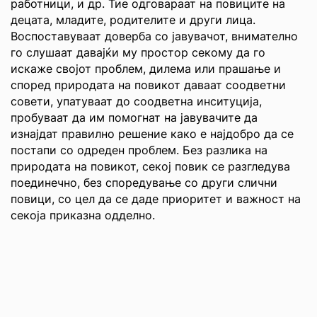
работници, и др. Тие одговараат на повиците на
децата, младите, родителите и други лица.
Воспоставуваат доверба со јавувачот, внимателно
го слушаат давајќи му простор секому да го
искаже својот проблем, дилема или прашање и
според природата на повикот даваат соодветни
совети, упатуваат до соодветна инситуција,
пробуваат да им помогнат на јавувачите да
изнајдат правилно решение како е најдобро да се
постапи со одреден проблем. Без разлика на
природата на повикот, секој повик се разгледува
поединечно, без споредување со други слични
повици, со цел да се даде приоритет и важност на
секоја приказна одделно.