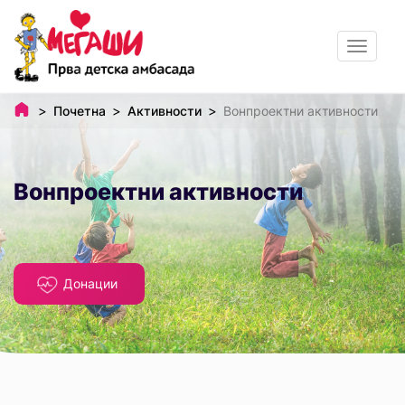
Toggle
navigat
Почетна
Активности
Вонпроектни активности
Вонпроектни активности
Донации