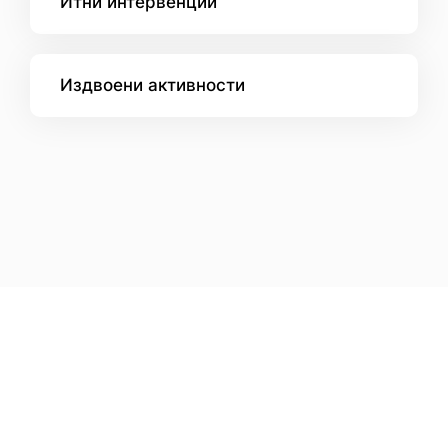
Итни интервенции
Издвоени активности