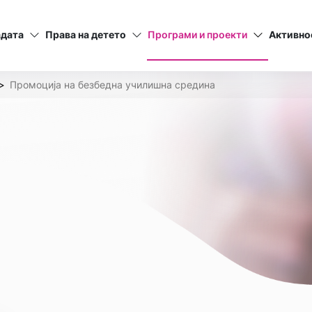
адата
Права на детето
Програми и проекти
Активно
Промоција на безбедна училишна средина