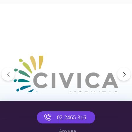
previous
ne
02 2465 316
Архива