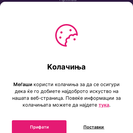
Политика за приватност
Услови за користење
Ул. Коста Новаковиќ 22а, Скопје
Kолачиња
Тел: ++389 2 2465 316
E-mail: info@childrensembassy.org.mk
Меѓаши
користи колачиња за да се осигури
дека ќе го добиете најдоброто искуство на
нашата веб-страница. Повеќе информации за
колачињата можете да најдете
тука
.
Прифати
Поставки