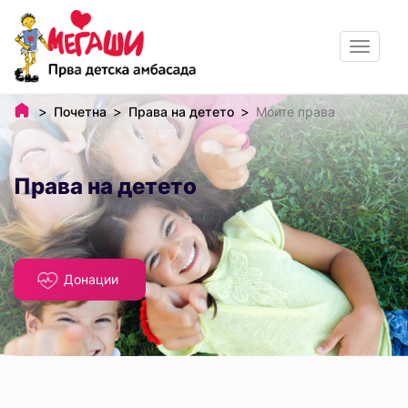
Toggle
navigat
Почетна
Права на детето
Моите права
Права на детето
Донации