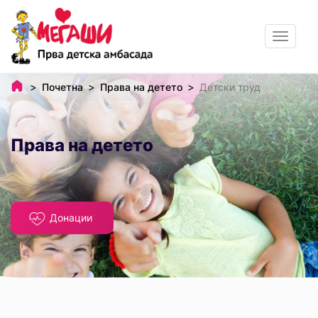
Toggle
navigat
Почетна
Права на детето
Детски труд
Права на детето
Донации