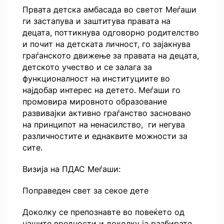
Првата детска амбасада во светот Меѓаши
ги застапува и заштитува правата на
децата, поттикнува одговорно родителство
и почит на детската личност, го зајакнува
граѓанското движење за правата на децата,
детското учество и се залага за
функционалност на институциите во
најдобар интерес на детето. Меѓаши го
промовира мировното образование
развивајки активно граѓанство засновано
на принципот на ненасилство, ги негува
различностите и еднаквите можности за
сите.
Визија на ПДАС Меѓаши:
Поправеден свет за секое дете
Доколку се препознавте во повеќето од
нашите вредности и доколку ја разбирате