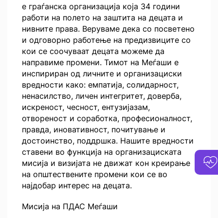
е граѓанска организација која 34 години
работи на полето на заштита на децата и
нивните права. Веруваме дека со посветено
и одговорно работење на предизвиците со
кои се соочуваат децата можеме да
направиме промени. Тимот на Меѓаши е
инспириран од личните и организациски
вредности како: емпатија, солидарност,
ненасилство, личен интегритет, доверба,
искреност, чесност, ентузијазам,
отвореност и соработка, професионалност,
правда, иновативност, почитување и
достоинство, поддршка. Нашите вредности
ставени во функција на организациската
мисија и визијата не движат кон креирање
на општествените промени кои се во
најдобар интерес на децата.
Мисија на ПДАС Меѓаши