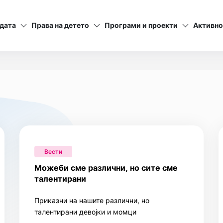
дата
Права на детето
Програми и проекти
Активно
Вести
Можеби сме различни, но сите сме
талентирани
Приказни на нашите различни, но
талентирани девојки и момци