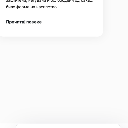
заштитени, негувани и ослободени од каква
било форма на насилство...
Прочитај повеќе