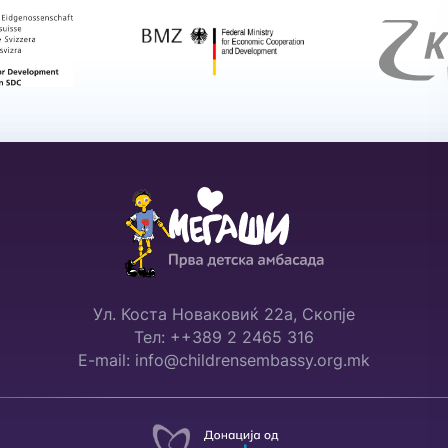
Ул. Коста Новаковиќ 22а, Скопје
Тел: ++389 2 2465 316
E-mail: info@childrensembassy.org.mk