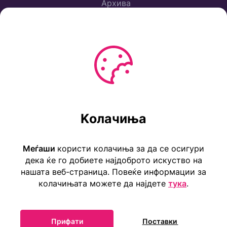
Архива
Политика за приватност
Услови за користење
Ул. Коста Новаковиќ 22а, Скопје
Kолачиња
Тел: ++389 2 2465 316
E-mail: info@childrensembassy.org.mk
Меѓаши
користи колачиња за да се осигури
дека ќе го добиете најдоброто искуство на
нашата веб-страница. Повеќе информации за
колачињата можете да најдете
тука
.
Прифати
Поставки