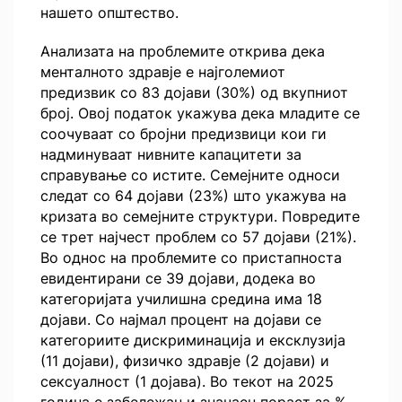
нашето општество.
Анализата на проблемите открива дека
менталното здравје е најголемиот
предизвик со 83 дојави (30%) од вкупниот
број. Овој податок укажува дека младите се
соочуваат со бројни предизвици кои ги
надминуваат нивните капацитети за
справување со истите. Семејните односи
следат со 64 дојави (23%) што укажува на
кризата во семејните структури. Повредите
се трет најчест проблем со 57 дојави (21%).
Во однос на проблемите со пристапноста
евидентирани се 39 дојави, додека во
категоријата училишна средина има 18
дојави. Со најмал процент на дојави се
категориите дискриминација и ексклузија
(11 дојави), физичко здравје (2 дојави) и
сексуалност (1 дојава). Во текот на 2025