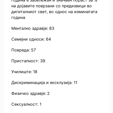
година е забележан и значаен пораст за %
на дојавите поврзани со предизвици во
дигиталниот свет, во однос на изминатата
година
Ментално здравје: 83
Семејни односи: 64
Повреда: 57
Пристапност: 39
Училиште: 18
Дискриминација и ексклузија: 11
Физичко здравје: 2
Сексуалност: 1