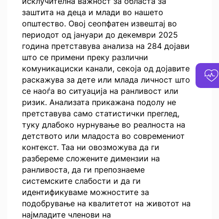
исклучителна важност за областа за
заштита на деца и млади во нашето
општество. Овој сеопфатен извештај во
периодот од јануари до декември 2025
година претставува анализа на 284 дојави
што се примени преку различни
комуникациски канали, секоја од дојавите
раскажува за дете или млада личност што
се наоѓа во ситуација на ранливост или
ризик. Анализата прикажана подолу не
претставува само статистички преглед,
туку длабоко нурнување во реалноста на
детството или младоста во современиот
контекст. Таа ни овозможува да ги
разбереме сложените димензии на
ранливоста, да ги препознаеме
системските слабости и да ги
идентификуваме можностите за
подобрување на квалитетот на животот на
најмладите членови на