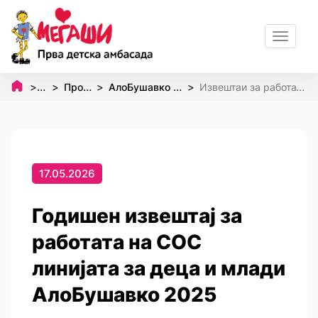
Toggle
navigat
Почетна
Програми и проекти
АлоБушавко - СОС телефон за деца и млади
Извештаи за работата на АлоБушавко линијата за деца и млади
17.05.2026
Годишен извештај за
работата на СОС
линијата за деца и млади
АлоБушавко 2025