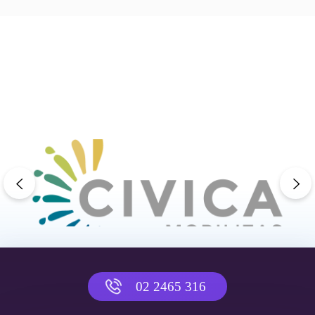
previous
ne
02 2465 316