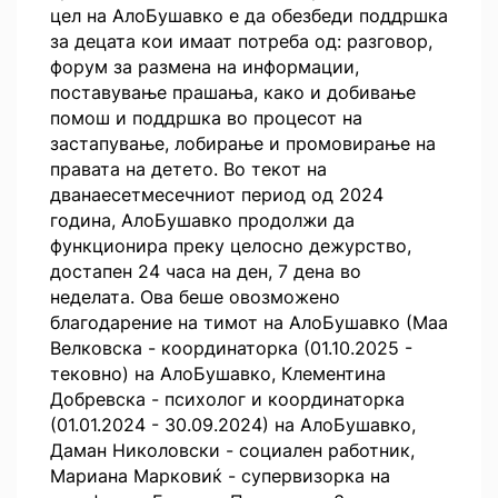
цел на АлоБушавко е да обезбеди поддршка
за децата кои имаат потреба од: разговор,
форум за размена на информации,
поставување прашања, како и добивање
помош и поддршка во процесот на
застапување, лобирање и промовирање на
правата на детето. Во текот на
дванаесетмесечниот период од 2024
година, АлоБушавко продолжи да
функционира преку целосно дежурство,
достапен 24 часа на ден, 7 дена во
неделата. Ова беше овозможено
благодарение на тимот на АлоБушавко (Маа
Велковска - координаторка (01.10.2025 -
тековно) на АлоБушавко, Клементина
Добревска - психолог и координаторка
(01.01.2024 - 30.09.2024) на АлоБушавко,
Даман Николовски - социален работник,
Мариана Марковиќ - супервизорка на