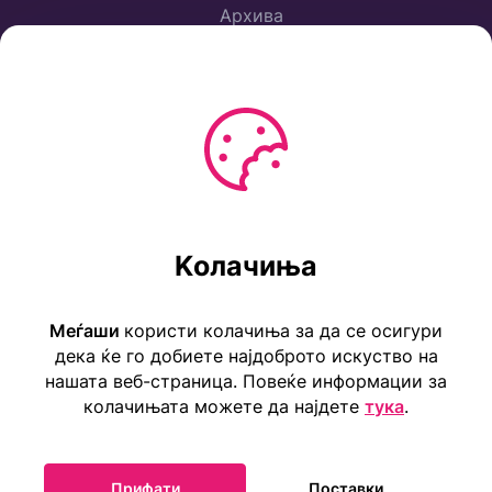
Архива
Политика за приватност
Услови за користење
Ул. Коста Новаковиќ 22а, Скопје
Kолачиња
Тел: ++389 2 2465 316
E-mail: info@childrensembassy.org.mk
Меѓаши
користи колачиња за да се осигури
дека ќе го добиете најдоброто искуство на
нашата веб-страница. Повеќе информации за
колачињата можете да најдете
тука
.
Прифати
Поставки