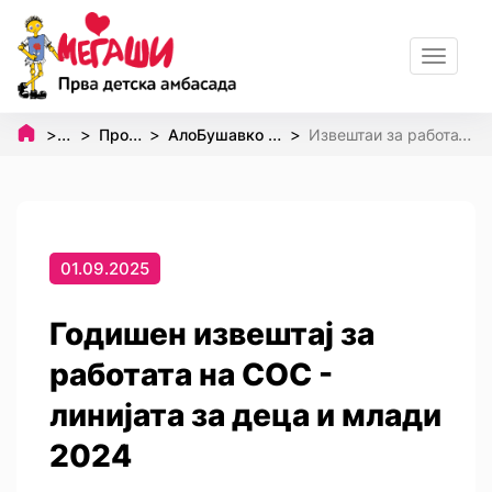
Toggle
navigat
Почетна
Програми и проекти
АлоБушавко - СОС телефон за деца и млади
Извештаи за работата на АлоБушавко линијата за деца и млади
01.09.2025
Годишен извештај за
работата на СОС -
линијата за деца и млади
2024