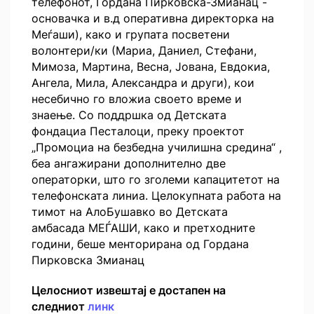
телефонот, Гордана Пирковска-Змианац -
основачка и в.д оперативна директорка на
Меѓаши), како и групата посветени
волонтери/ки (Мариа, Даниел, Стефани,
Мимоза, Мартина, Весна, Јована, Евдокиа,
Ангела, Мила, Александра и други), кои
несебично го вложиа своето време и
знаење. Со поддршка од Детската
фондациа Песталоци, преку проектот
„Промоциа на безбедна училишна средина“ ,
беа ангажирани дополнително две
операторки, што го зголеми капацитетот на
телефонската линиа. Целокупната работа на
тимот на АлоБушавко во Детската
амбасада МЕЃАШИ, како и претходните
години, беше менторирана од Гордана
Пирковска Змианац
Целосниот извештај е достапен на
следниот
линк