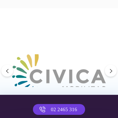
previous
ne
02 2465 316