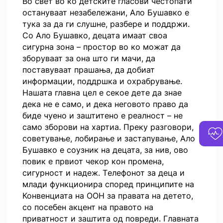
Во свет во ко детските гласови честопати
остануваат незабележани, Ало Бушавко е
тука за да ги слушне, разбере и поддржи.
Со Ало Бушавко, децата имаат своа
сигурна зона – простор во ко можат да
зборуваат за она што ги мачи, да
поставуваат прашања, да добиат
информации, поддршка и охрабрување.
Нашата главна цел е секое дете да знае
дека не е само, и дека неговото право да
биде чуено и заштитено е реалност – не
само зборови на хартиа. Преку разговори,
советување, лобирање и застапување, Ало
Бушавко е соузник на децата, зa нив, ово
повик е првиот чекор кон промена,
сигурност и надеж. Tелефонот за деца и
млади функционира според принципите на
Конвенциата на ООН за правата на детето,
со посебен акцент на правото на
приватност и заштита од повреди. Главната