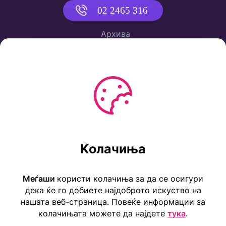
02 2465 316
Архива
Политика за приватност
Услови за користење
Kолачиња
Ул. Коста Новаковиќ 22а, Скопје
Тел: ++389 2 2465 316
Меѓаши
користи колачиња за да се осигури
E-mail: info@childrensembassy.org.mk
дека ќе го добиете најдоброто искуство на
нашата веб-страница. Повеќе информации за
колачињата можете да најдете
тука
.