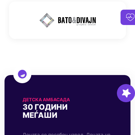
ДЕТСКА АМБАСАДА
30 ГОДИНИ
МЕЃАШИ
Децата се посебен народ. Децата не