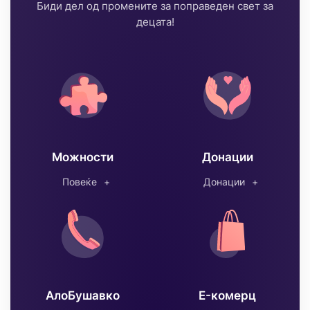
Биди дел од промените за поправеден свет за
децата!
Можности
Донации
Повеќе
Донации
АлоБушавко
E-комерц