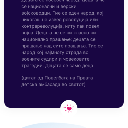
се национални и верски
војсководци. Тие се еден народ, кој
никогаш не извел револуција или
контрареволуција, ниту пак повел
војна. Децата не се ни класно ни
национално прашање: децата се
прашање над сите прашања. Тие се
народ кој најмногу страда во
воените судири и човековите
трагедии. Децата се само деца
(цитат од Повелбата на Првата
детска амбасада во светот)